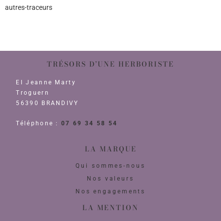
autres-traceurs
TRÉSORS D’UNE HERBORISTE
EI Jeanne Marty
Troguern
56390 BRANDIVY
Téléphone :
07 69 34 58 54
LA MARQUE
Qui sommes-nous
Nos valeurs
Nos engagements
LA MENTION