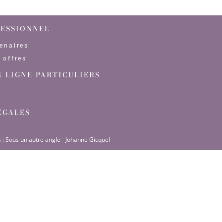
FESSIONNEL
enaires
 offres
N LIGNE PARTICULIERS
ÉGALES
 :
Sous un autre angle
-
Johanne Gicquel