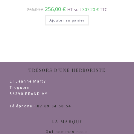
256,00
€
266,00
€
HT soit
307,20
€
TTC
Ajouter au panier
TRÉSORS D’UNE HERBORISTE
EI Jeanne Marty
Troguern
56390 BRANDIVY
Téléphone :
07 69 34 58 54
LA MARQUE
Qui sommes-nous