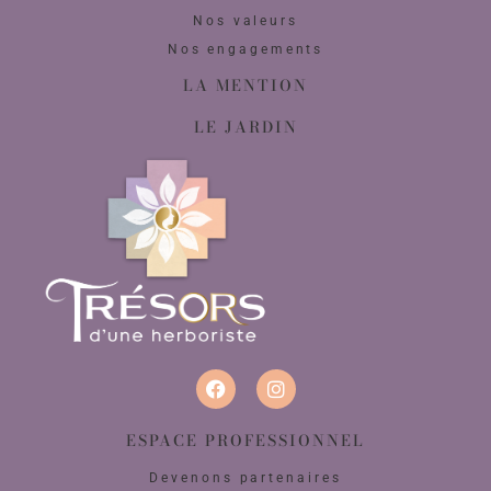
Nos valeurs
Nos engagements
LA MENTION
LE JARDIN
ESPACE PROFESSIONNEL
Devenons partenaires